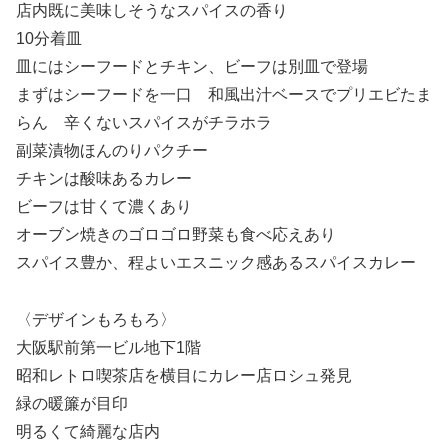
店内既に美味しそうなスパイスの香り
10分着皿
皿にはシーフードとチキン、ビーフは別皿で登場
まずはシーフードを一口 和風出汁ベースでプリエビたま
らん 辛くないスパイスがチラホラ
副菜漬物ほんのりパクチー
チキンは酸味あるカレー
ビーフは甘くて濃くあり
オーブン焼きのゴロゴロ野菜も食べ応えあり
スパイス豊か、程よいエスニック感あるスパイスカレー
〈デザインもろもろ〉
大阪駅前第一ビル地下1階
昭和レトロ喫茶店を横目にカレー店ロシュ発見
緑の暖簾が目印
明るくて綺麗な店内