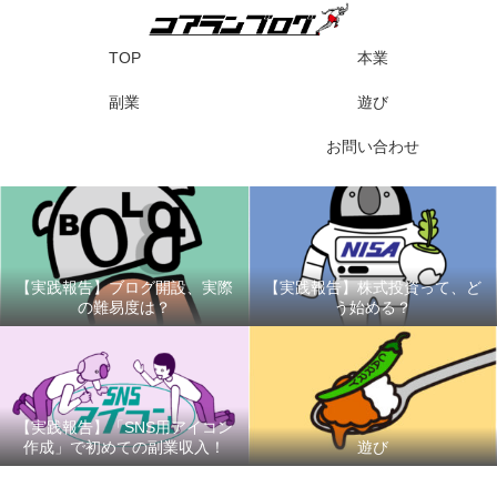
TOP
本業
副業
遊び
お問い合わせ
【実践報告】ブログ開設、実際
【実践報告】株式投資って、ど
の難易度は？
う始める？
【実践報告】「SNS用アイコン
作成」で初めての副業収入！
遊び