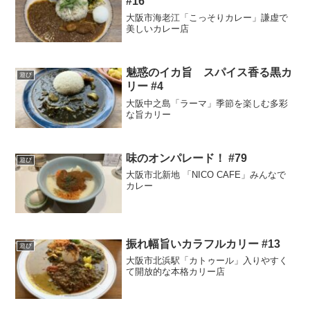
#16
大阪市海老江「こっそりカレー」謙虚で
美しいカレー店
魅惑のイカ旨 スパイス香る黒カ
遊び
リー #4
大阪中之島「ラーマ」季節を楽しむ多彩
な旨カリー
味のオンパレード！ #79
遊び
大阪市北新地 「NICO CAFE」みんなで
カレー
振れ幅旨いカラフルカリー #13
遊び
大阪市北浜駅「カトゥール」入りやすく
て開放的な本格カリー店