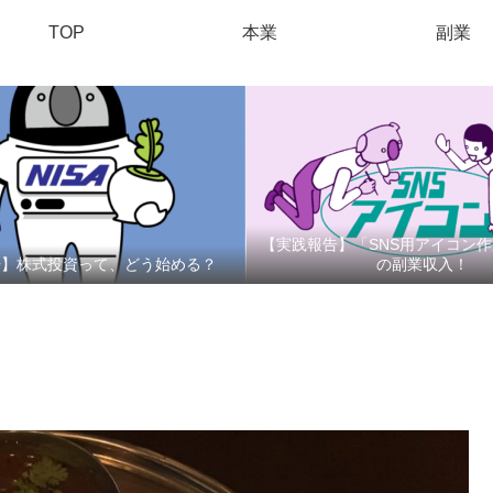
TOP
本業
副業
【実践報告】「SNS用アイコン
告】株式投資って、どう始める？
の副業収入！