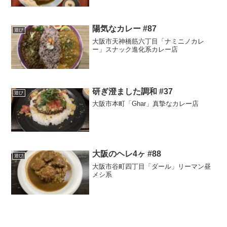
陽気なカレー #87
遊び
大阪市天神橋筋六丁目「ナミニノカレ
ー」スナック進化系カレー店
研ぎ澄ました調和 #37
遊び
大阪市本町「Ghar」真摯なカレー店
大阪のヘレ4ヶ #88
遊び
大阪市谷町四丁目「ダール」リーマン昼
メシ系