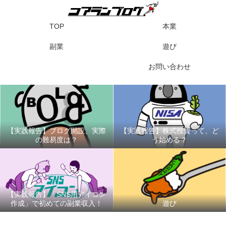
TOP
本業
副業
遊び
お問い合わせ
【実践報告】ブログ開設、実際
【実践報告】株式投資って、ど
の難易度は？
う始める？
【実践報告】「SNS用アイコン
作成」で初めての副業収入！
遊び