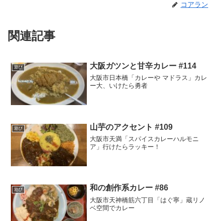
コアラン
関連記事
大阪ガツンと甘辛カレー #114
遊び
大阪市日本橋「カレーや マドラス」カレ
ー大、いけたら勇者
山芋のアクセント #109
遊び
大阪市天満「スパイスカレーハルモニ
ア」行けたらラッキー！
和の創作系カレー #86
遊び
大阪市天神橋筋六丁目「はぐ寧」蔵リノ
ベ空間でカレー