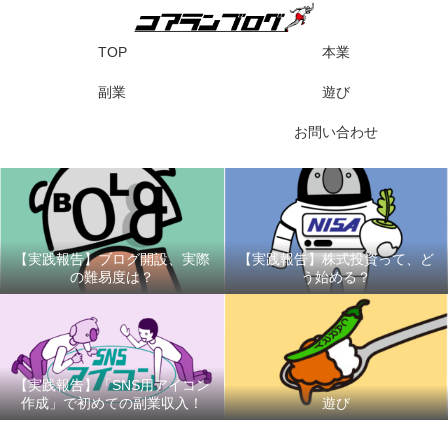
TOP
本業
副業
遊び
お問い合わせ
【実践報告】ブログ開設、実際
【実践報告】株式投資って、ど
の難易度は？
う始める？
【実践報告】「SNS用アイコン
作成」で初めての副業収入！
遊び