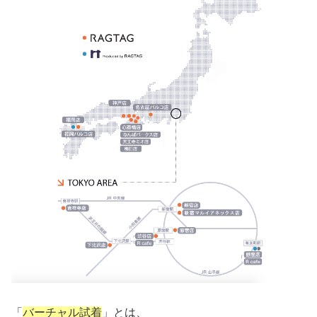
「
バーチャル試着
」とは、