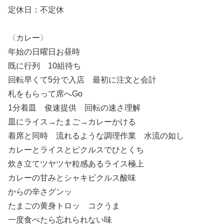
定休日：不定休
〈カレー〉
年始の日曜日お昼時
既に行列 10組待ち
回転早くて5分で入店 最初に注文と会計
札をもらって席へGo
1分着皿 俊速提供 回転の速さ理解
皿にライス→たまご→カレーかける
着席と同時 流れるような調理作業 水流の如し
カレーとライスとピクルスでひとくち
炊き立てツヤツヤ粒感あるライス極上
カレーの甘みとシャキピクルス酸味
からの辛さグンッ
たまごの黄身トロッ コクうま
一度食べたら忘れられない味