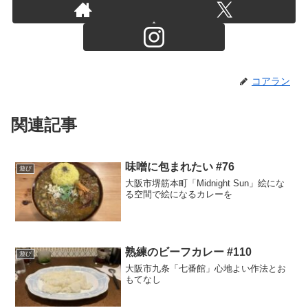
コアラン
関連記事
味噌に包まれたい #76
遊び
大阪市堺筋本町「Midnight Sun」絵にな
る空間で絵になるカレーを
熟練のビーフカレー #110
遊び
大阪市九条「七番館」心地よい作法とお
もてなし