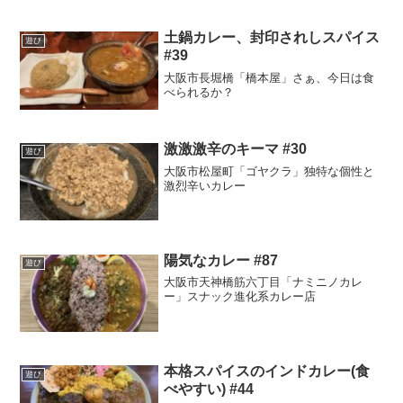
土鍋カレー、封印されしスパイス
遊び
#39
大阪市長堀橋「橋本屋」さぁ、今日は食
べられるか？
激激激辛のキーマ #30
遊び
大阪市松屋町「ゴヤクラ」独特な個性と
激烈辛いカレー
陽気なカレー #87
遊び
大阪市天神橋筋六丁目「ナミニノカレ
ー」スナック進化系カレー店
本格スパイスのインドカレー(食
遊び
べやすい) #44