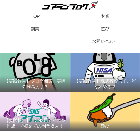
TOP
本業
副業
遊び
お問い合わせ
【実践報告】ブログ開設、実際
【実践報告】株式投資って、ど
の難易度は？
う始める？
【実践報告】「SNS用アイコン
作成」で初めての副業収入！
遊び