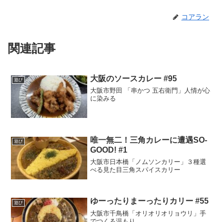
コアラン
関連記事
大阪のソースカレー #95
遊び
大阪市野田 「串かつ 五右衛門」人情が心
に染みる
唯一無二！三角カレーに遭遇SO-
遊び
GOOD! #1
大阪市日本橋「ノムソンカリー」３種選
べる見た目三角スパイスカリー
ゆーったりまーったりカリー #55
遊び
大阪市千鳥橋「オリオリオリョウリ」手
でつくる温もり