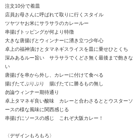
注文10分で着皿
店員お母さんに呼ばれて取りに行くスタイル
ツヤツヤお米にサラサラのカレールー
串揚げトッピングが何より特徴
大きな唐揚げとウィンナーに湧き立つ少年心
卓上の福神漬けとタマネギスライスを皿に乗せひとくち
深みあるルー旨い サラサラでくどさ無く最後まで飽きな
い
唐揚げを串から外し、カレーに付けて食べる
揚げたてぷりぷり 揚げたてに勝るもの無し
勿論ウィンナー期待通り
卓上タマネギ良い酸味 カレーと合わさるととウスターソ
ースの様な風味に関西感じる
串揚げにソースの感じ これぞ大阪カレー！
〈デザインもろもろ〉