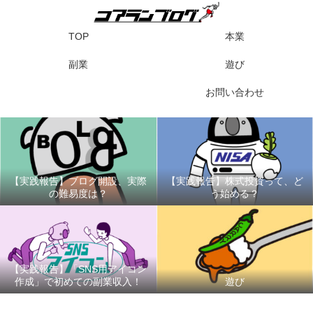
TOP
本業
副業
遊び
お問い合わせ
【実践報告】ブログ開設、実際
【実践報告】株式投資って、ど
の難易度は？
う始める？
【実践報告】「SNS用アイコン
作成」で初めての副業収入！
遊び