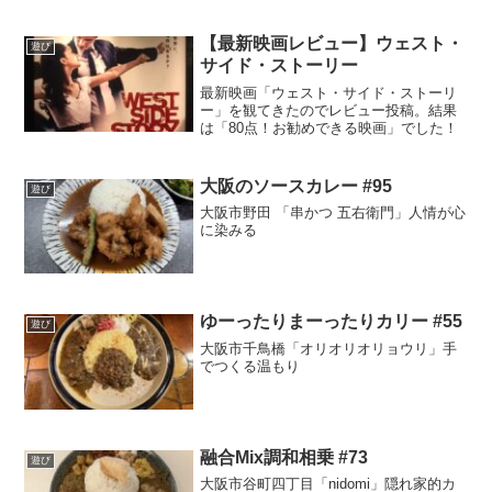
【最新映画レビュー】ウェスト・
遊び
サイド・ストーリー
最新映画「ウェスト・サイド・ストーリ
ー」を観てきたのでレビュー投稿。結果
は「80点！お勧めできる映画」でした！
大阪のソースカレー #95
遊び
大阪市野田 「串かつ 五右衛門」人情が心
に染みる
ゆーったりまーったりカリー #55
遊び
大阪市千鳥橋「オリオリオリョウリ」手
でつくる温もり
融合Mix調和相乗 #73
遊び
大阪市谷町四丁目「nidomi」隠れ家的カ