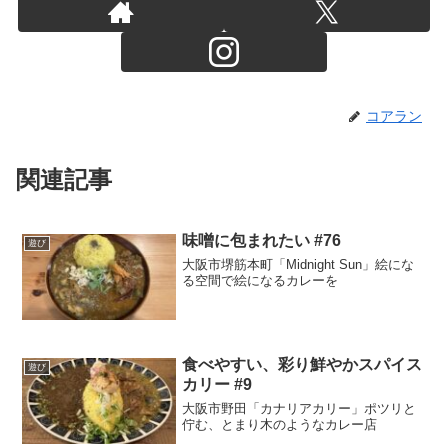
コアラン
関連記事
味噌に包まれたい #76
遊び
大阪市堺筋本町「Midnight Sun」絵にな
る空間で絵になるカレーを
食べやすい、彩り鮮やかスパイス
遊び
カリー #9
大阪市野田「カナリアカリー」ポツリと
佇む、とまり木のようなカレー店