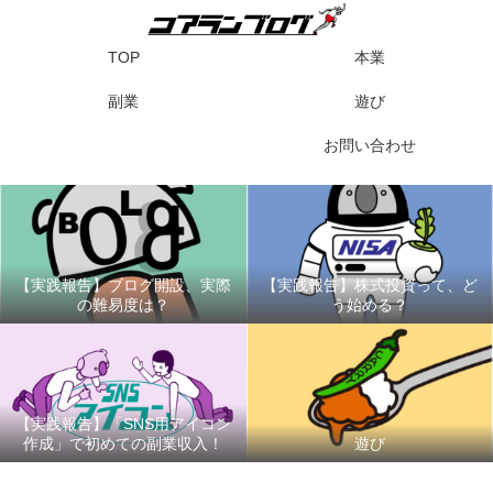
TOP
本業
副業
遊び
お問い合わせ
【実践報告】ブログ開設、実際
【実践報告】株式投資って、ど
の難易度は？
う始める？
【実践報告】「SNS用アイコン
作成」で初めての副業収入！
遊び