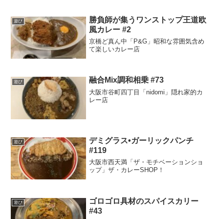
勝負師が集うワンストップ王道欧
遊び
風カレー #2
京橋ど真ん中「P&G」昭和な雰囲気含め
て楽しいカレー店
融合Mix調和相乗 #73
遊び
大阪市谷町四丁目「nidomi」隠れ家的カ
レー店
デミグラス•ガーリックパンチ
遊び
#119
大阪市西天満「ザ・モチベーションショ
ップ」ザ・カレーSHOP！
ゴロゴロ具材のスパイスカリー
遊び
#43