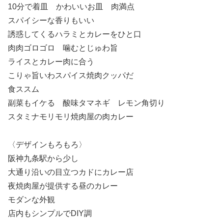
10分で着皿 かわいいお皿 肉満点
スパイシーな香りもいい
誘惑してくるハラミとカレーをひと口
肉肉ゴロゴロ 噛むとじゅわ旨
ライスとカレー肉に合う
こりゃ旨いわスパイス焼肉クッパだ
食ススム
副菜もイケる 酸味タマネギ レモン角切り
スタミナモリモリ焼肉屋の肉カレー
〈デザインもろもろ〉
阪神九条駅から少し
大通り沿いの目立つカドにカレー店
夜焼肉屋が提供する昼のカレー
モダンな外観
店内もシンプルでDIY調