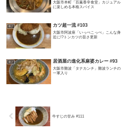
大阪市本町「百薫香辛食堂」カジュアル
に楽しめる本格スパイス
カツ超一流 #103
遊び
大阪市阿波座「いっぺこっぺ」こんな身
近に!?トンカツの旨さ更新
居酒屋の進化系麻婆カレー #93
遊び
大阪市難波「タナカンチ」難波ランチの
一軍入り
牛すじの甘み #111