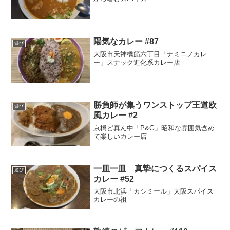
陽気なカレー #87
遊び
大阪市天神橋筋六丁目「ナミニノカレ
ー」スナック進化系カレー店
勝負師が集うワンストップ王道欧
遊び
風カレー #2
京橋ど真ん中「P&G」昭和な雰囲気含め
て楽しいカレー店
一皿一皿 真摯につくるスパイス
遊び
カレー #52
大阪市北浜「カシミール」大阪スパイス
カレーの祖