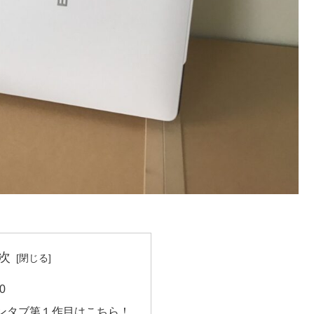
次
0
ンタブ第１作目はこちら！