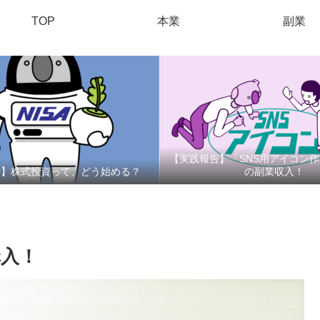
TOP
本業
副業
【実践報告】「SNS用アイコン
告】株式投資って、どう始める？
の副業収入！
入！