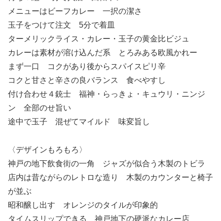
メニューはビーフカレー 一択の潔さ
玉子をつけて注文 5分で着皿
ターメリックライス・カレー・玉子の黄金比ビジュ
カレーは素材が溶け込んだ系 とろみある欧風かれー
まず一口 コクがあり後からスパイスピリ辛
コクと甘さと辛さの良バランス 食べやすし
付け合わせ４銃士 福神・らっきょ・キュウリ・ニンジ
ン 全部のせ旨い
途中で玉子 混ぜてマイルド 味変旨し
〈デザインもろもろ〉
神戸の地下飲食街の一角 ジャズが似合う木製のトビラ
店内は昔ながらのレトロな造り 木製のカウンターと椅子
が並ぶ
昭和醸し出す オレンジのタイルが印象的
タイムスリップできる 神戸地下の硬派なカレー店