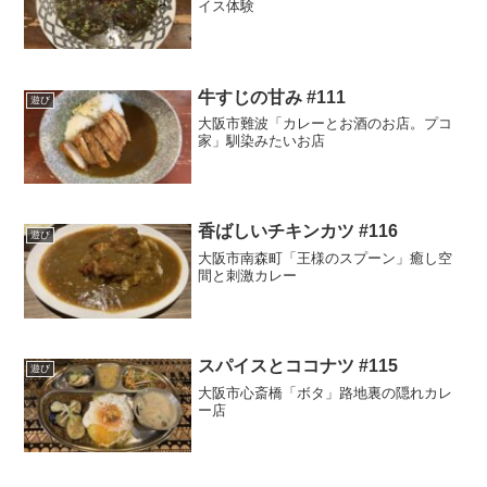
イス体験
牛すじの甘み #111
遊び
大阪市難波「カレーとお酒のお店。プコ
家」馴染みたいお店
香ばしいチキンカツ #116
遊び
大阪市南森町「王様のスプーン」癒し空
間と刺激カレー
スパイスとココナツ #115
遊び
大阪市心斎橋「ボタ」路地裏の隠れカレ
ー店