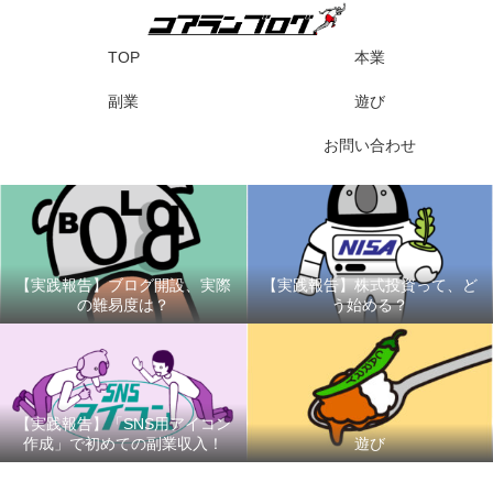
TOP
本業
副業
遊び
お問い合わせ
【実践報告】ブログ開設、実際
【実践報告】株式投資って、ど
の難易度は？
う始める？
【実践報告】「SNS用アイコン
作成」で初めての副業収入！
遊び