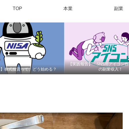
TOP
本業
副業
【実践報告】「SNS用アイコン
告】株式投資って、どう始める？
の副業収入！