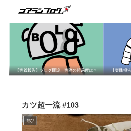
【実践報告】ブログ開設、実際の難易度は？
【実践報
カツ超一流 #103
遊び