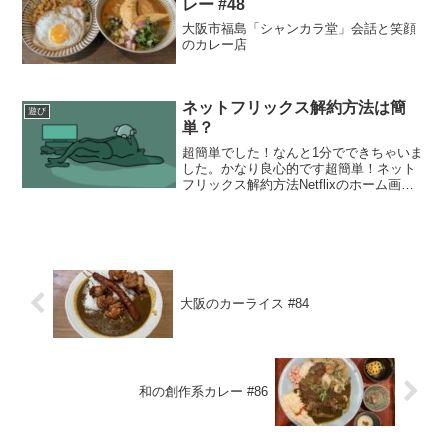
レー #48
大阪市福島「シャンカラ堂」会話と笑顔
のカレー店
ネットフリックス解約方法は簡
遊び
単？
超簡単でした！なんと1分でできちゃいま
した。かなり良心的です超簡単！ネット
フリックス解約方法Netflixのホーム画面
へアクセスする右上のアカウントページ
へ移動「メンバーシップの退会」ボタン
をクリックネットフリックス解約理由ブ
ログ運営のため...
大阪のカーライス #84
和の創作系カレー #86