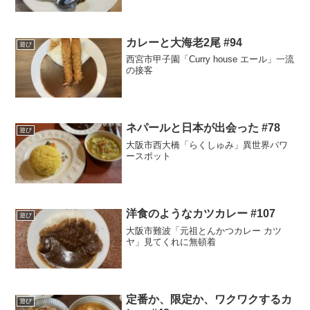
カレーと大海老2尾 #94
遊び
西宮市甲子園「Curry house エール」一流
の接客
ネパールと日本が出会った #78
遊び
大阪市西大橋「らくしゅみ」異世界パワ
ースポット
洋食のようなカツカレー #107
遊び
大阪市難波「元祖とんかつカレー カツ
ヤ」見てくれに無頓着
定番か、限定か、ワクワクするカ
遊び