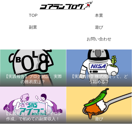
TOP
本業
副業
遊び
お問い合わせ
【実践報告】ブログ開設、実際
【実践報告】株式投資って、ど
の難易度は？
う始める？
【実践報告】「SNS用アイコン
作成」で初めての副業収入！
遊び