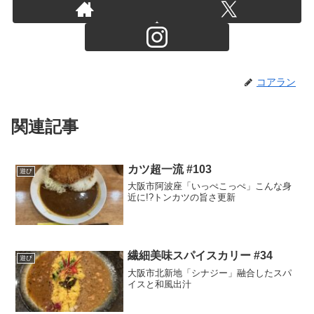
コアラン
関連記事
カツ超一流 #103
遊び
大阪市阿波座「いっぺこっぺ」こんな身
近に!?トンカツの旨さ更新
繊細美味スパイスカリー #34
遊び
大阪市北新地「シナジー」融合したスパ
イスと和風出汁