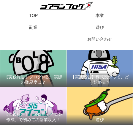
TOP
本業
副業
遊び
お問い合わせ
【実践報告】ブログ開設、実際
【実践報告】株式投資って、ど
の難易度は？
う始める？
【実践報告】「SNS用アイコン
作成」で初めての副業収入！
遊び