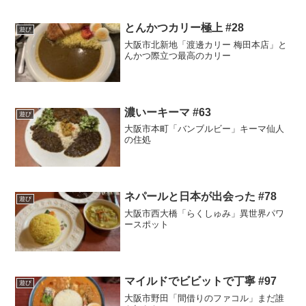
とんかつカリー極上 #28
遊び
大阪市北新地「渡邊カリー 梅田本店」と
んかつ際立つ最高のカリー
濃いーキーマ #63
遊び
大阪市本町「バンブルビー」キーマ仙人
の住処
ネパールと日本が出会った #78
遊び
大阪市西大橋「らくしゅみ」異世界パワ
ースポット
マイルドでビビットで丁寧 #97
遊び
大阪市野田「間借りのファコル」まだ誰