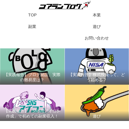
TOP
本業
副業
遊び
お問い合わせ
【実践報告】ブログ開設、実際
【実践報告】株式投資って、ど
の難易度は？
う始める？
【実践報告】「SNS用アイコン
作成」で初めての副業収入！
遊び