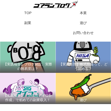
TOP
本業
副業
遊び
お問い合わせ
【実践報告】ブログ開設、実際
【実践報告】株式投資って、ど
の難易度は？
う始める？
【実践報告】「SNS用アイコン
作成」で初めての副業収入！
遊び