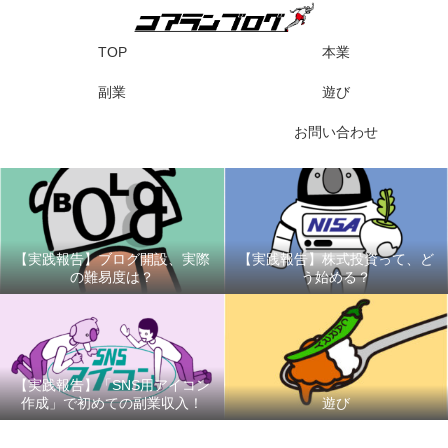
TOP
本業
副業
遊び
お問い合わせ
【実践報告】ブログ開設、実際
【実践報告】株式投資って、ど
の難易度は？
う始める？
【実践報告】「SNS用アイコン
作成」で初めての副業収入！
遊び